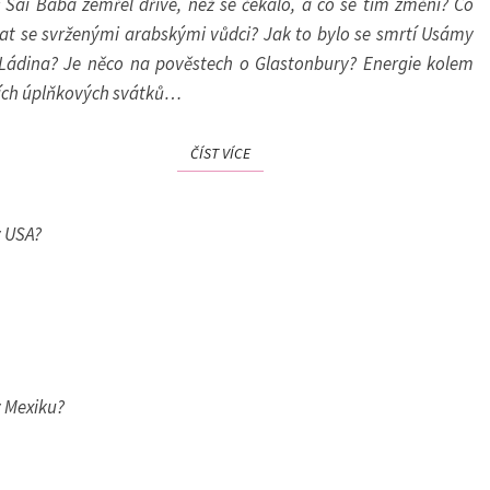
 Sai Bába zemřel dříve, než se čekalo, a co se tím změní? Co
INTERNATIONAL
at se svrženými arabskými vůdci? Jak to bylo se smrtí Usámy
Ládina? Je něco na pověstech o Glastonbury? Energie kolem
ích úplňkových svátků…
ČÍST VÍCE
ČÍST VÍCE
v USA?
v Mexiku?