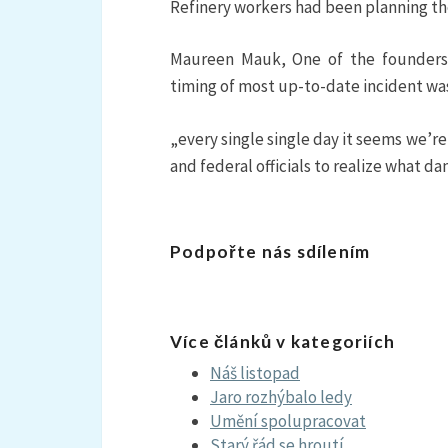
Refinery workers had been planning th
Maureen Mauk, One of the founders 
timing of most up-to-date incident was
„every single single day it seems we’re
and federal officials to realize what d
Podpořte nás sdílením
Více článků v kategoriích
Náš listopad
Jaro rozhýbalo ledy
Umění spolupracovat
Starý řád se hroutí