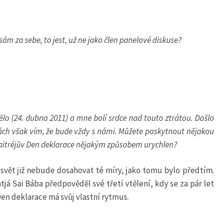
sám za sebe, to jest, už ne jako člen panelové diskuse?
tělo (24. dubna 2011) a mne bolí srdce nad touto ztrátou. Došlo
kách však vím, že bude vždy s námi. Můžete poskytnout nějakou
 Maitréjův Den deklarace nějakým způsobem urychlen?
a svět již nebude dosahovat té míry, jako tomu bylo předtím.
já Sai Bába předpověděl své třetí vtělení, kdy se za pár let
Den deklarace má svůj vlastní rytmus.