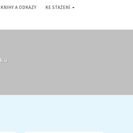
KNIHY A ODKAZY
KE STAŽENÍ
ěku