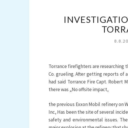
INVESTIGATI
TORR
8.8.2
Torrance firefighters are researching 
Co. grueling. After getting reports of
had said Torrance Fire Capt. Robert Mil
there was „No offsite impact,
the previous Exxon Mobil refinery on
Inc, Has been the site of several inci
safety and environmental issues. The
major explosion at the refinery that shu