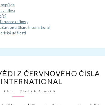
 nepůjde
avedlivá
bízí
Torrance refinery
 časopisu Share International
torické události
OTÁZKY
VĚDI Z ČERVNOVÉHO ČÍSLA
A
ODPOVĚDI
 INTERNATIONAL
Z
ČERVNOVÉHO
Admin
Otázky A Odpovědi
ČÍSLA
SHARE