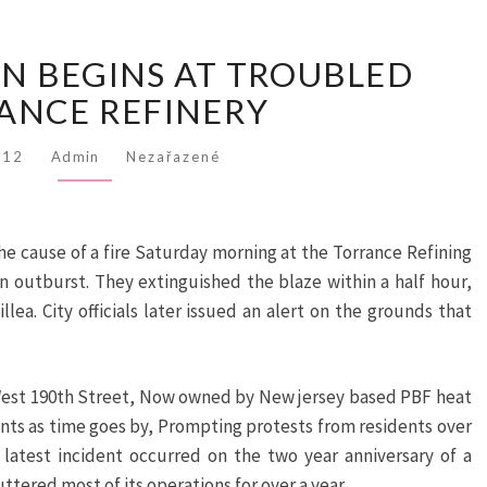
INVESTIGATION
ON BEGINS AT TROUBLED
BEGINS
AT
ANCE REFINERY
TROUBLED
TORRANCE
012
Admin
Nezařazené
REFINERY
the cause of a fire Saturday morning at the Torrance Refining
 an outburst. They extinguished the blaze within a half hour,
lea. City officials later issued an alert on the grounds that
 West 190th Street, Now owned by New jersey based PBF heat
dents as time goes by, Prompting protests from residents over
 latest incident occurred on the two year anniversary of a
ttered most of its operations for over a year.