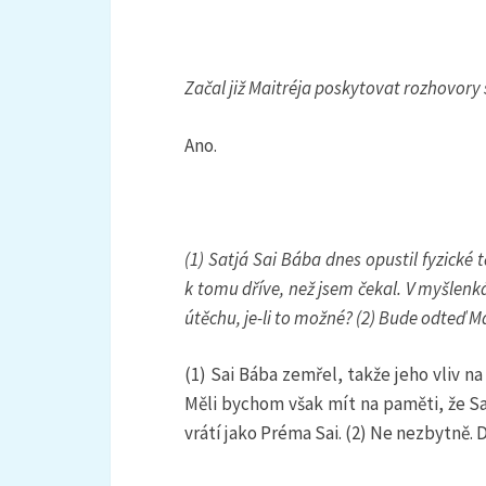
Začal již Maitréja poskytovat rozhovory 
Ano.
(1) Satjá Sai Bába dnes opustil fyzické 
k tomu dříve, než jsem čekal. V myšlen
útěchu, je-li to možné? (2) Bude odteď
(1) Sai Bába zemřel, takže jeho vliv n
Měli bychom však mít na paměti, že Sat
vrátí jako Préma Sai. (2) Ne nezbytně. 