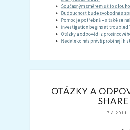
Současným směrem už to dlouho
Budoucnost bude svobodná a spr
Pomoc je potřebná – a také se na
investigation begins at troubled 
Otázky a odpovědi z prosincového
Nedaleko nás právě probíhají his
OTÁZKY A ODPO
SHARE
7.6.2011