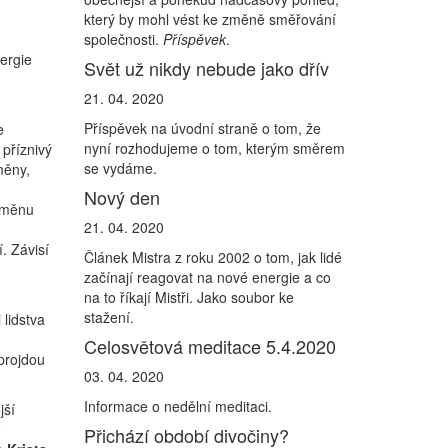
který by mohl vést ke změně směřování
společnosti.
Příspěvek
.
ergie
Svět už nikdy nebude jako dřív
21. 04. 2020
Příspěvek na úvodní straně o tom, že
e
nyní rozhodujeme o tom, kterým směrem
 příznivý
se vydáme.
měny,
Nový den
 změnu
21. 04. 2020
. Závisí
Článek Mistra z roku 2002 o tom, jak lidé
začínají reagovat na nové energie a co
na to říkají Mistři. Jako soubor ke
stažení.
 lidstva
Celosvětová meditace 5.4.2020
 projdou
03. 04. 2020
Informace o nedělní meditaci.
jší
o
Přichází období divočiny?