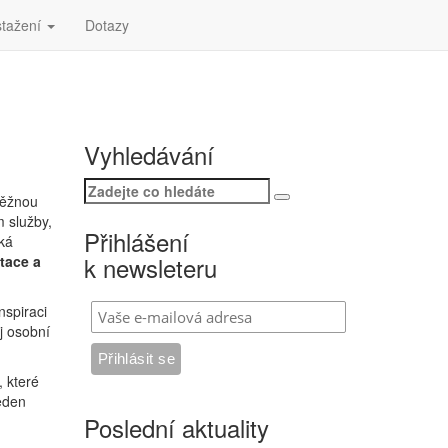
stažení
Dotazy
Vyhledávání
Search
běžnou
Search
for:
m služby,
Přihlášení
cká
k newsleteru
tace a
nspiraci
j osobní
 které
eden
Poslední aktuality