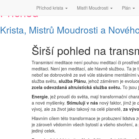
Příchod
Příchod krista
Mistři Moudrosti
Plán
Krista, Mistrů Moudrosti a Novéh
Širší pohled na trans
Širší
pohled
na
Transmisní meditace není pouhou meditací či prostře
transmisní
meditaci. Není jen meditací, ale hlavně službou. Ta j
meditaci
neboť se dobrovolně ze své vůle stáváme mentálními vod
služba světu,
služba Plánu
, jehož záměrem je evoluc
zcela odevzdaná altruistická služba světu.
To jsou 
Energie
, jež proudí do světa, mají transformační charak
a nové myšlenky.
Stimulují v nás
nový faktor, jímž je
vývoj, ale za život jako takový na celé planetě,
za vývo
Hlavním cílem této transformace je probuzení lidstva
je zároveň vědomím všech bytostí a všeho stvoření, a
jediný celek.