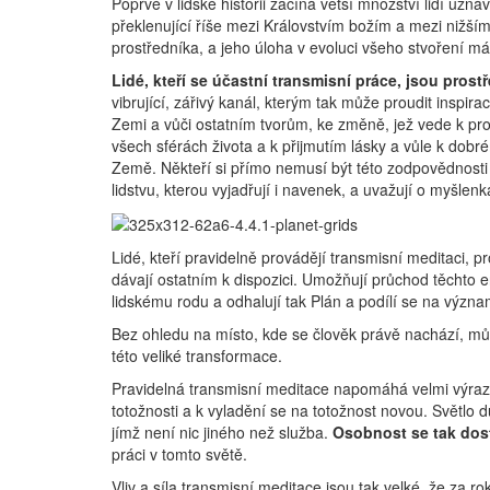
Poprvé v lidské historii začíná větší množství lidí uzná
překlenující říše mezi Královstvím božím a mezi nižším
prostředníka, a jeho úloha v evoluci všeho stvoření m
Lidé, kteří se účastní transmisní práce, jsou prost
vibrující, zářivý kanál, kterým tak může proudit inspi
Zemi a vůči ostatním tvorům, ke změně, jež vede k pro
všech sférách života a k přijmutím lásky a vůle k dob
Země. Někteří si přímo nemusí být této zodpovědnosti vě
lidstvu, kterou vyjadřují i navenek, a uvažují o myšle
Lidé, kteří pravidelně provádějí transmisní meditaci, p
dávají ostatním k dispozici. Umožňují průchod těchto 
lidskému rodu a odhalují tak Plán a podílí se na vý
Bez ohledu na místo, kde se člověk právě nachází, může
této veliké transformace.
Pravidelná transmisní meditace napomáhá velmi výr
totožnosti a k vyladění se na totožnost novou. Světlo d
jímž není nic jiného než služba.
Osobnost se tak do
práci v tomto světě.
Vliv a síla transmisní meditace jsou tak velké, že za r