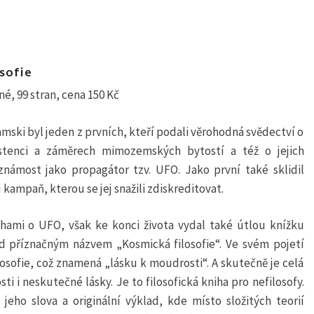
sofie
né, 99 stran, cena 150 Kč
mski byl jeden z prvních, kteří podali věrohodná svědectví o
stenci a záměrech mimozemských bytostí a též o jejich
známost jako propagátor tzv. UFO. Jako první také sklidil
ampaň, kterou se jej snažili zdiskreditovat.
ami o UFO, však ke konci života vydal také útlou knížku
od příznačným názvem „Kosmická filosofie“. Ve svém pojetí
osofie, což znamená „lásku k moudrosti“. A skutečně je celá
ti i neskutečné lásky. Je to filosofická kniha pro nefilosofy.
eho slova a originální výklad, kde místo složitých teorií