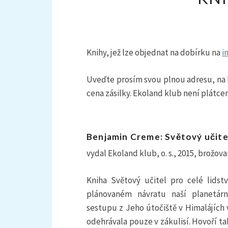
Knihy, jež lze objednat na dobírku na
i
Uveďte prosím svou plnou adresu, na
cena zásilky. Ekoland klub není plátc
Benjamin Creme: Světový učitel
vydal Ekoland klub, o. s., 2015, brožova
Kniha Světový učitel pro celé lidst
plánovaném návratu naší planetárn
sestupu z Jeho útočiště v Himalájích 
odehrávala pouze v zákulisí. Hovoří t