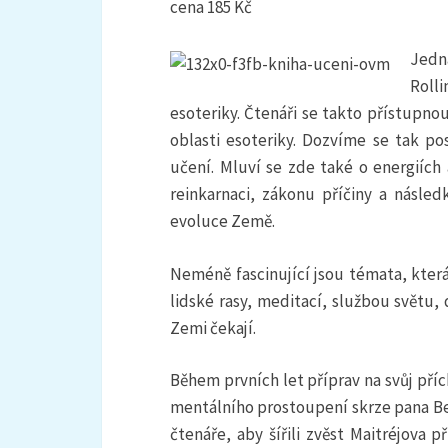
cena 185 Kč
Jedn
Roll
esoteriky. Čtenáři se takto přístupn
oblasti esoteriky. Dozvíme se tak po
učení. Mluví se zde také o energiích 
reinkarnaci, zákonu příčiny a násle
evoluce Země.
Neméně fascinující jsou témata, která
lidské rasy, meditací, službou svět
Zemi čekají.
Během prvních let příprav na svůj pří
mentálního prostoupení skrze pana Ben
čtenáře, aby šířili zvěst Maitréjova