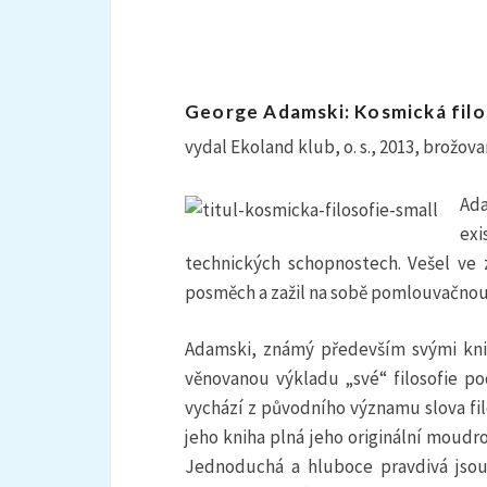
George Adamski: Kosmická filo
vydal Ekoland klub, o. s., 2013, brožova
Ada
exi
technických schopnostech. Vešel ve 
posměch a zažil na sobě pomlouvačnou k
Adamski, známý především svými knih
věnovanou výkladu „své“ filosofie p
vychází z původního významu slova fil
jeho kniha plná jeho originální moudros
Jednoduchá a hluboce pravdivá jsou j