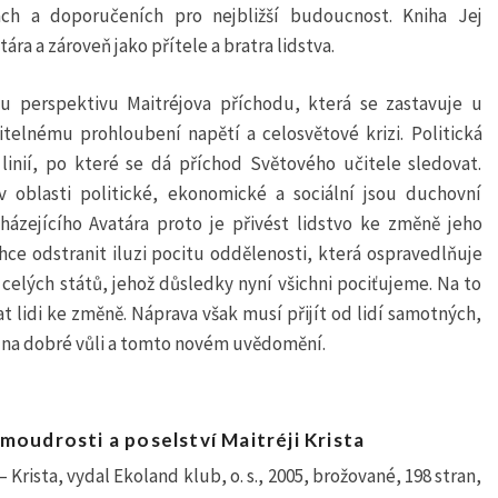
ách a doporučeních pro nejbližší budoucnost. Kniha Jej
ra a zároveň jako přítele a bratra lidstva.
u perspektivu Maitréjova příchodu, která se zastavuje u
 citelnému prohloubení napětí a celosvětové krizi. Politická
linií, po které se dá příchod Světového učitele sledovat.
 v oblasti politické, ekonomické a sociální jsou duchovní
házejícího Avatára proto je přivést lidstvo ke změně jeho
ce odstranit iluzi pocitu oddělenosti, která ospravedlňuje
celých států, jehož důsledky nyní všichni pociťujeme. Na to
t lidi ke změně. Náprava však musí přijít od lidí samotných,
h na dobré vůli a tomto novém uvědomění.
oudrosti a poselství Maitréji Krista
 Krista, vydal Ekoland klub, o. s., 2005, brožované, 198 stran,