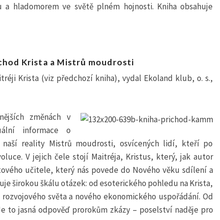
u a hladomorem ve světě plném hojnosti. Kniha obsahuje
hod Krista a Mistrů moudrosti
réji Krista (viz předchozí kniha), vydal Ekoland klub, o. s.,
žnějších změnách v
tuální informace o
ší reality Mistrů moudrosti, osvícených lidí, kteří po
voluce. V jejich čele stojí Maitréja, Kristus, který, jak autor
tového učitele, který nás povede do Nového věku sdílení a
uje širokou škálu otázek: od esoterického pohledu na Krista,
 rozvojového světa a nového ekonomického uspořádání. Od
 Je to jasná odpověď prorokům zkázy – poselství naděje pro