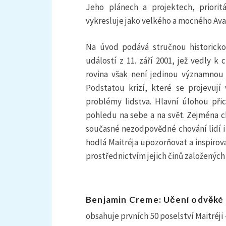
Jeho plánech a projektech, priorit
vykresluje jako velkého a mocného Avatá
Na úvod podává stručnou historicko
událostí z 11. září 2001, jež vedly k
rovina však není jedinou významnou 
Podstatou krizí, které se projevují
problémy lidstva. Hlavní úlohou přic
pohledu na sebe a na svět. Zejména ch
současné nezodpovědné chování lidí i 
hodlá Maitréja upozorňovat a inspirova
prostřednictvím jejich činů založenýc
Benjamin Creme: Učení odvěké m
obsahuje prvních 50 poselství Maitréji –