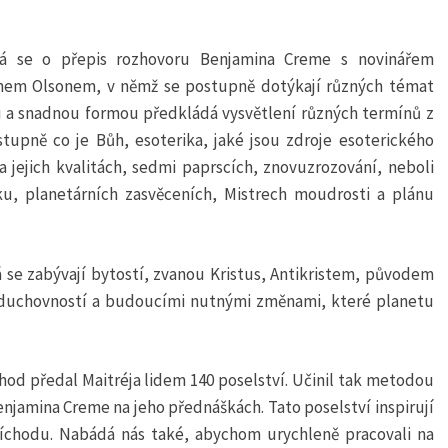
á se o přepis rozhovoru Benjamina Creme s novinářem
inem Olsonem, v němž se postupně dotýkají různých témat
ou a snadnou formou předkládá vysvětlení různých termínů z
stupně co je Bůh, esoterika, jaké jsou zdroje esoterického
a jejich kvalitách, sedmi paprscích, znovuzrozování, neboli
dku, planetárních zasvěceních, Mistrech moudrosti a plánu
 se zabývají bytostí, zvanou Kristus, Antikristem, původem
u, duchovností a budoucími nutnými změnami, které planetu
chod předal Maitréja lidem 140 poselství. Učinil tak metodou
jamina Creme na jeho přednáškách. Tato poselství inspirují
 příchodu. Nabádá nás také, abychom urychleně pracovali na