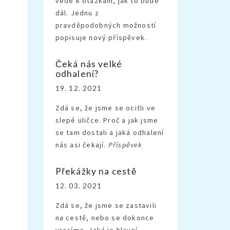
vede k otázkám, jak to bude
dál. Jednu z
pravděpodobných možností
popisuje nový příspěvek.
Čeká nás velké
odhalení?
19. 12. 2021
Zdá se, že jsme se ocitli ve
slepé uličce. Proč a jak jsme
se tam dostali a jaká odhalení
nás asi čekají.
Příspěvek
Překážky na cestě
12. 03. 2021
Zdá se, že jsme se zastavili
na cestě, nebo se dokonce
vracíme. Jaká je hlavní