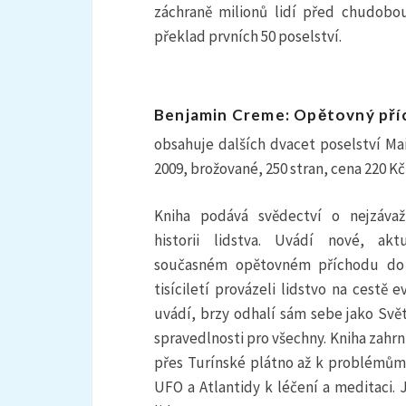
záchraně milionů lidí před chudobo
překlad prvních 50 poselství.
Benjamin Creme: Opětovný příc
obsahuje dalších dvacet poselství Mait
2009, brožované, 250 stran, cena 220 Kč
Kniha podává svědectví o nejzáva
historii lidstva. Uvádí nové, ak
současném opětovném příchodu do na
tisíciletí provázeli lidstvo na cestě e
uvádí, brzy odhalí sám sebe jako Svě
spravedlnosti pro všechny. Kniha zahrn
přes Turínské plátno až k problémům
UFO a Atlantidy k léčení a meditaci.