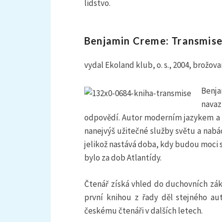
lidstvo.
Benjamin Creme: Transmise
vydal Ekoland klub, o. s., 2004, brožova
Benj
navaz
odpovědí. Autor moderním jazykem a
nanejvýš užitečné služby světu a nabád
jelikož nastává doba, kdy budou moci 
bylo za dob Atlantídy.
Čtenář získá vhled do duchovních záko
první knihou z řady děl stejného au
českému čtenáři v dalších letech.