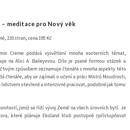
 – meditace pro Nový věk
né, 230 stran, cena 195 Kč
amin Creme podává vysvětlení mnoha esoterních témat,
uje na Alici A. Baileyovou. Dílo je psané formou otázek a
 čtivým způsobem seznamuje čtenáře s mnoha aspekty této
á čtenáře, aby se zajímali o učení a práci Mistrů Moudrosti,
s lidstvem otevřeně a intenzivně pracovat, podobně jak tomu
nitostí, jimiž se řídí vývoj Země na všech úrovních bytí. Je
tora, které plánuje Ekoland klub postupně zpřístupňovat