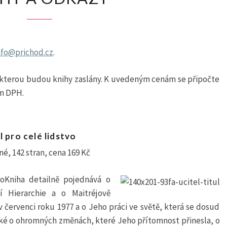
ODKAZY
nfo@prichod.cz
.
 kterou budou knihy zaslány. K uvedeným cenám se připočte
em DPH.
 pro celé lidstvo
né, 142 stran, cena 169 Kč
voKniha detailně pojednává o
í Hierarchie a o Maitréjově
v červenci roku 1977 a o Jeho práci ve světě, která se dosud
aké o ohromných změnách, které Jeho přítomnost přinesla, o