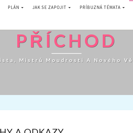
PLÁN
JAK SE ZAPOJIT
PŘÍBUZNÁ TÉMATA
PŘÍCHOD
ista, Mistrů Moudrosti A Nového V
KNIHY
HY A ODKAZY
A