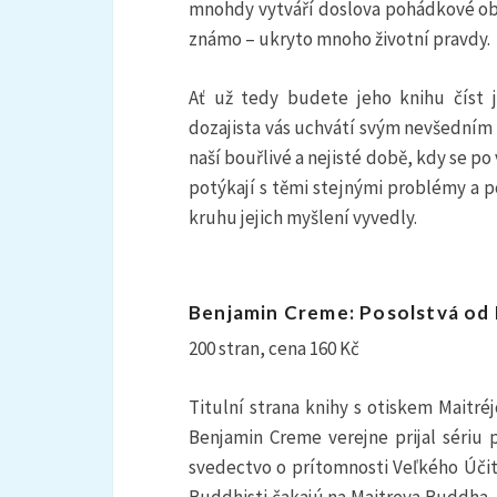
mnohdy vytváří doslova pohádkové obra
známo – ukryto mnoho životní pravdy.
Ať už tedy budete jeho knihu číst 
dozajista vás uchvátí svým nevšedním 
naší bouřlivé a nejisté době, kdy se po 
potýkají s těmi stejnými problémy a p
kruhu jejich myšlení vyvedly.
Benjamin Creme: Posolstvá od M
200 stran, cena 160 Kč
Titulní strana knihy s otiskem Maitr
Benjamin Creme verejne prijal sériu 
svedectvo o prítomnosti Veľkého Úči
Buddhisti čakajú na Maitreya Buddha, 