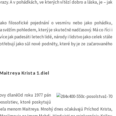
zy. A v pohádkách, ve kterých vítězí dobro a láska, je – jak
jako filosofické pojednání o vesmíru nebo jako pohádku,
a svěžím pohledem, který je skutečně nadčasový. Má co říci i
více jak padesáti letech lidé, národy i lidstvo jako celek stále
otřebují jako sůl nové podněty, které by je ze začarovaného
aitreya Krista 1.diel
éjovy dlaněOd roku 1977 pán
posolstiev, ktoré poskytujú
teľa menom Maitreya. Mnohý dnes očakávajú Príchod Krista,
Moslimovia na Imam Mahdi, Hinduisti na reinkarnáciu Krišnu