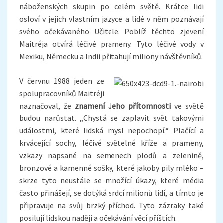
náboženských skupin po celém světě. Krátce lidi
osloví v jejich vlastním jazyce a lidé v něm poznávají
svého očekávaného Učitele. Poblíž těchto zjevení
Maitréja otvírá léčivé prameny. Tyto léčivé vody v
Mexiku, Německu a Indii přitahují miliony návštěvníků.
V červnu 1988 jeden ze
spolupracovníků Maitréji
naznačoval, že
znamení Jeho přítomnosti
ve světě
budou narůstat. „Chystá se zaplavit svět takovými
událostmi, které lidská mysl nepochopí.“ Plačící a
krvácející sochy, léčivé světelné kříže a prameny,
vzkazy napsané na semenech plodů a zelenině,
bronzové a kamenné sošky, které jakoby pily mléko –
skrze tyto neustále se množící úkazy, které média
často přinášejí, se dotýká srdcí milionů lidí, a tímto je
připravuje na svůj brzký příchod. Tyto zázraky také
posilují lidskou naději a očekávání věcí příštích.