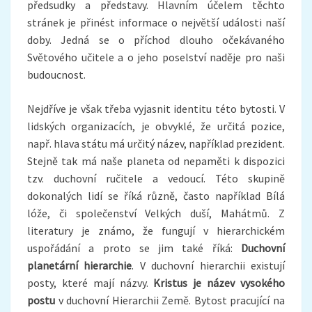
předsudky a představy. Hlavním účelem těchto
stránek je přinést informace o největší události naší
doby. Jedná se o příchod dlouho očekávaného
Světového učitele a o jeho poselství naděje pro naši
budoucnost.
Nejdříve je však třeba vyjasnit identitu této bytosti. V
lidských organizacích, je obvyklé, že určitá pozice,
např. hlava státu má určitý název, například prezident.
Stejně tak má naše planeta od nepaměti k dispozici
tzv. duchovní ručitele a vedoucí. Této skupině
dokonalých lidí se říká různě, často například Bílá
lóže, či společenství Velkých duší, Mahátmů. Z
literatury je známo, že fungují v hierarchickém
uspořádání a proto se jim také říká:
Duchovní
planetární hierarchie
. V duchovní hierarchii existují
posty, které mají názvy.
Kristus je
název vysokého
postu
v duchovní Hierarchii Země. Bytost pracující na