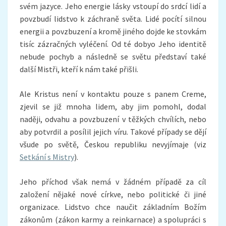
svém jazyce. Jeho energie lásky vstoupí do srdcí lidí a
povzbudí lidstvo k záchraně světa. Lidé pocítí silnou
energii a povzbuzení a kromě jiného dojde ke stovkám
tisíc zázračných vyléčení. Od té dobyo Jeho identitě
nebude pochyb a následně se světu představí také
další Mistři, kteří k nám také přišli.
Ale Kristus není v kontaktu pouze s panem Creme,
zjevil se již mnoha lidem, aby jim pomohl, dodal
naději, odvahu a povzbuzení v těžkých chvílích, nebo
aby potvrdil a posílil jejich víru. Takové případy se dějí
všude po světě, Českou republiku nevyjímaje (viz
Setkání s Mistry
).
Jeho příchod však nemá v žádném případě za cíl
založení nějaké nové církve, nebo politické či jiné
organizace. Lidstvo chce naučit základním Božím
zákonům (zákon karmy a reinkarnace) a spolupráci s