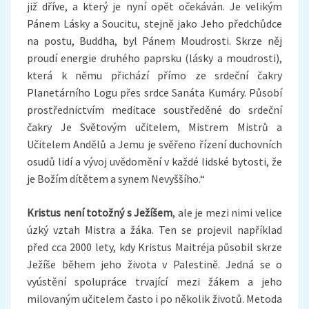
již dříve, a který je nyní opět očekáván. Je velikým
Pánem Lásky a Soucitu, stejně jako Jeho předchůdce
na postu, Buddha, byl Pánem Moudrosti. Skrze něj
proudí energie druhého paprsku (lásky a moudrosti),
která k němu přichází přímo ze srdeční čakry
Planetárního Logu přes srdce Sanáta Kumáry. Působí
prostřednictvím meditace soustředěné do srdeční
čakry Je Světovým učitelem, Mistrem Mistrů a
Učitelem Andělů a Jemu je svěřeno řízení duchovních
osudů lidí a vývoj uvědomění v každé lidské bytosti, že
je Božím dítětem a synem Nevyššího.“
Kristus není totožný s Ježíšem
, ale je mezi nimi velice
úzký vztah Mistra a žáka. Ten se projevil například
před cca 2000 lety, kdy Kristus Maitréja působil skrze
Ježíše během jeho života v Palestině. Jedná se o
vyústění spolupráce trvající mezi žákem a jeho
milovaným učitelem často i po několik životů. Metoda