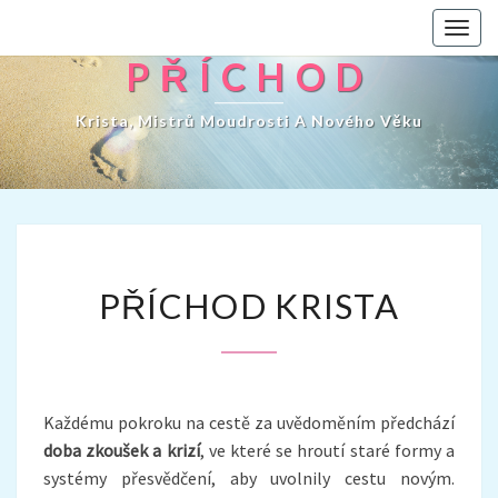
Toggl
navig
PŘÍCHOD
Krista, Mistrů Moudrosti A Nového Věku
PŘÍCHOD
PŘÍCHOD KRISTA
KRISTA
Každému pokroku na cestě za uvědoměním předchází
doba zkoušek a krizí
, ve které se hroutí staré formy a
systémy přesvědčení, aby uvolnily cestu novým.