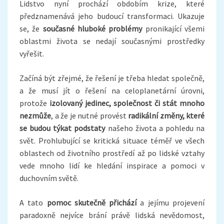
Lidstvo nyní prochází obdobím krize, které
předznamenává jeho budoucí transformaci. Ukazuje
se, že
s
oučasné hluboké problémy
pronikající všemi
oblastmi života se nedají současnými prostředky
vyřešit.
Začíná být zřejmé, že řešení je třeba hledat společně,
a že musí jít o řešení na celoplanetární úrovni,
protože
izolovaný jedinec, společnost či stát mnoho
nezmůže
, a že je nutné provést
radikální změny, které
se budou týkat podstaty
našeho života a pohledu na
svět. Prohlubující se kritická situace téměř ve všech
oblastech od životního prostředí až po lidské vztahy
vede mnoho lidí ke hledání inspirace a pomoci v
duchovním světě.
A tato
pomoc skutečně přichází
a jejímu projevení
paradoxně nejvíce brání právě lidská nevědomost,