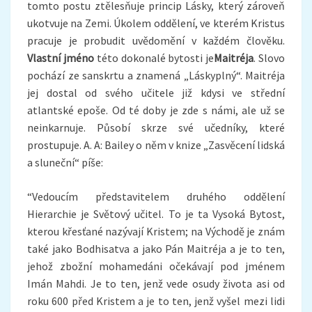
tomto postu ztělesňuje princip Lásky, který zároveň
ukotvuje na Zemi. Úkolem oddělení, ve kterém Kristus
pracuje je probudit uvědomění v každém člověku.
Vlastní jméno
této dokonalé bytosti je
Maitréja
. Slovo
pochází ze sanskrtu a znamená „Láskyplný“. Maitréja
jej dostal od svého učitele již kdysi ve střední
atlantské epoše. Od té doby je zde s námi, ale už se
neinkarnuje. Působí skrze své učedníky, které
prostupuje. A. A: Bailey o něm v knize „Zasvěcení lidská
a sluneční“ píše:
“Vedoucím představitelem druhého oddělení
Hierarchie je Světový učitel. To je ta Vysoká Bytost,
kterou křesťané nazývají Kristem; na Východě je znám
také jako Bodhisatva a jako Pán Maitréja a je to ten,
jehož zbožní mohamedáni očekávají pod jménem
Imán Mahdi. Je to ten, jenž vede osudy života asi od
roku 600 před Kristem a je to ten, jenž vyšel mezi lidi