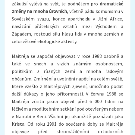
zákulisí vylévá na svět, je podnětem pro
dramatické
změny na mnoha úrovních
, včetně pádu komunismu v
Sovětském svazu, konce apartheidu v Jižní Africe,
navázání přátelských vztahů mezi Východem a
Západem, rostoucí sílu hlasu lidu v mnoha zemích a
celosvětové ekologické aktivity.
Maitréja se započal objevovat v roce 1988 osobně a
také ve snech a vizích známým osobnostem,
politikům z různých zemí a mnoha řadovým
občanům. Zmírnění a uvolnění napětí na celém světě,
které vzešlo z Maitréjových zjevení, umožnilo podat
další důkazy o jeho přítomnosti. V červnu 1988 se
Maitréja zčista jasna objevil před 6 000 lidmi na
léčivém a modlitebním setkání pod otevřeným nebem
v Nairobi v Keni. Všichni jej okamžitě poznávali jako
Krista. Od roku 1991 do současné doby se Maitréja
objevuje před shromážděními ortodoxních