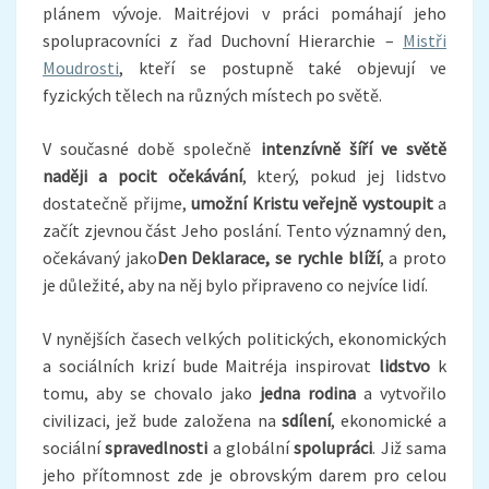
plánem vývoje. Maitréjovi v práci pomáhají jeho
spolupracovníci z řad Duchovní Hierarchie –
Mistři
Moudrosti
, kteří se postupně také objevují ve
fyzických tělech na různých místech po světě.
V současné době společně
intenzívně šíří ve světě
naději a pocit očekávání
, který, pokud jej lidstvo
dostatečně přijme,
umožní Kristu veřejně vystoupit
a
začít zjevnou část Jeho poslání. Tento významný den,
očekávaný jako
Den Deklarace, se rychle blíží
, a proto
je důležité, aby na něj bylo připraveno co nejvíce lidí.
V nynějších časech velkých politických, ekonomických
a sociálních krizí bude Maitréja inspirovat
lidstvo
k
tomu, aby se chovalo jako
jedna rodina
a vytvořilo
civilizaci, jež bude založena na
sdílení
, ekonomické a
sociální
spravedlnosti
a globální
spolupráci
. Již sama
jeho přítomnost zde je obrovským darem pro celou