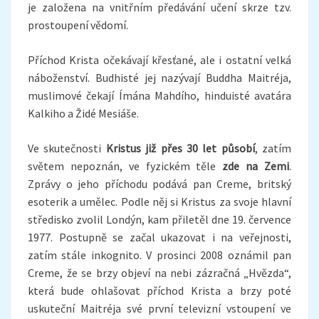
je založena na vnitřním předávání učení skrze tzv.
prostoupení vědomí.
Příchod Krista očekávají křesťané, ale i ostatní velká
náboženství. Budhisté jej nazývají Buddha Maitréja,
muslimové čekají Ímána Mahdího, hinduisté avatára
Kalkiho a Židé Mesiáše.
Ve skutečnosti
Kristus již přes 30 let působí
, zatím
světem nepoznán, ve fyzickém těle
zde na Zemi
.
Zprávy o jeho příchodu podává pan Creme, britský
esoterik a umělec. Podle něj si Kristus za svoje hlavní
středisko zvolil Londýn, kam přiletěl dne 19. července
1977. Postupně se začal ukazovat i na veřejnosti,
zatím stále inkognito. V prosinci 2008 oznámil pan
Creme, že se brzy objeví na nebi zázračná „Hvězda“,
která bude ohlašovat příchod Krista a brzy poté
uskuteční Maitréja své první televizní vstoupení ve