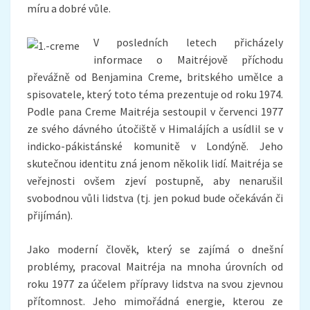
míru a dobré vůle.
V posledních letech přicházely
informace o Maitréjově příchodu
převážně od Benjamina Creme, britského umělce a
spisovatele, který toto téma prezentuje od roku 1974.
Podle pana Creme Maitréja sestoupil v červenci 1977
ze svého dávného útočiště v Himalájích a usídlil se v
indicko-pákistánské komunitě v Londýně. Jeho
skutečnou identitu zná jenom několik lidí. Maitréja se
veřejnosti ovšem zjeví postupně, aby nenarušil
svobodnou vůli lidstva (tj. jen pokud bude očekáván či
přijímán).
Jako moderní člověk, který se zajímá o dnešní
problémy, pracoval Maitréja na mnoha úrovních od
roku 1977 za účelem přípravy lidstva na svou zjevnou
přítomnost. Jeho mimořádná energie, kterou ze