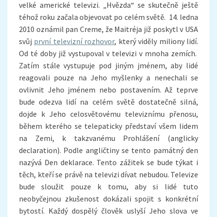
velké americké televizi. „Hvězda“ se skutečně ještě
téhož roku začala objevovat po celém světě. 14. ledna
2010 oznámil pan Creme, že Maitréja již poskytl v USA
svůj
první televizní rozhovor
, který viděly miliony lidí.
Od té doby již vystupoval v televizi v mnoha zemích.
Zatím stále vystupuje pod jiným jménem, aby lidé
reagovali pouze na Jeho myšlenky a nenechali se
ovlivnit Jeho jménem nebo postavením. Až teprve
bude odezva lidí na celém světě dostatečně silná,
dojde k Jeho celosvětovému televiznímu přenosu,
během kterého se telepaticky představí všem lidem
na Zemi, k takzvanému Prohlášení (anglicky
declaration). Podle angličtiny se tento památný den
nazývá Den deklarace. Tento zážitek se bude týkat i
těch, kteří se právě na televizi dívat nebudou. Televize
bude sloužit pouze k tomu, aby si lidé tuto
neobyčejnou zkušenost dokázali spojit s konkrétní
bytostí. Každý dospělý člověk uslyší Jeho slova ve