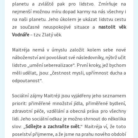
planetu a zvláště pak pro lidstvo. Zmírňuje na
nejmenší možnou míru dopad karmy na nás všechny i
na naši planetu. Jeho úkolem je ukázat lidstvu cestu
ze současné neuspokojivé situace a
nastolit věk
Vodnáře
– tzv. Zlatý věk.
Maitréja nemá v úmyslu založit kolem sebe nové
náboženství ani povolávat své následovníky, nýbrž učit
lidstvo „umění seberealizace“. První kroky, jež bychom
měli udělat, jsou: „čestnost mysli, upřímnost ducha a
odpoutanost“.
Sociální zájmy Maitréji jsou vyjádřeny jeho seznamem
priorit: přiměřené množství jídla, přiměřené bydlení,
zdravotní péče, vzdělání a obecná práva pro všechny
lidi. Jeho sociální odkaz je možno shrnout do několika
slov: „
Sdílejte a zachraňte svět.
“ Maitréja ví, že toto
poselství přijmeme, a že jsme na prahu nového období