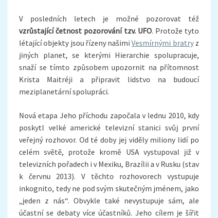
V posledních letech je možné pozorovat též
vzrůstající četnost pozorování tzv. UFO
. Protože tyto
létající objekty jsou řízeny našimi
Vesmírnými bratry
z
jiných planet, se kterými Hierarchie spolupracuje,
snaží se tímto způsobem upozornit na přítomnost
Krista Maitréji a připravit lidstvo na budoucí
meziplanetární spolupráci.
Nová etapa Jeho příchodu započala v lednu 2010, kdy
poskytl velké americké televizní stanici svůj první
veřejný rozhovor. Od té doby jej viděly miliony lidí po
celém světě, protože kromě USA vystupoval již v
televizních pořadech i v Mexiku, Brazílii a v Rusku (stav
k červnu 2013). V těchto rozhovorech vystupuje
inkognito, tedy ne pod svým skutečným jménem, jako
„jeden z nás“. Obvykle také nevystupuje sám, ale
účastní se debaty více účastníků. Jeho cílem je šířit