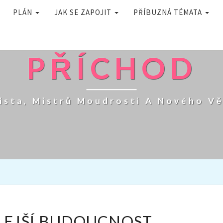
PLÁN
JAK SE ZAPOJIT
PŘÍBUZNÁ TÉMATA
PŘÍCHOD
ista, Mistrů Moudrosti A Nového V
NEJSVĚTLEJŠÍ
LEJŠÍ BUDOUCNOST
BUDOUCNOST