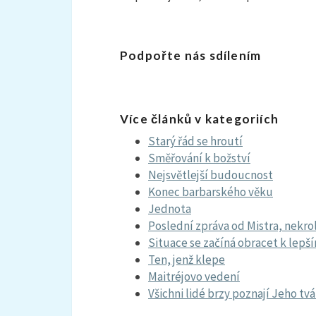
Podpořte nás sdílením
Více článků v kategoriích
Starý řád se hroutí
Směřování k božství
Nejsvětlejší budoucnost
Konec barbarského věku
Jednota
Poslední zpráva od Mistra, nekr
Situace se začíná obracet k lepš
Ten, jenž klepe
Maitréjovo vedení
Všichni lidé brzy poznají Jeho tvá