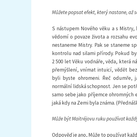
Můžete popsat efekt, který nastane, až 
S nástupem Nového věku a s Mistry, 
vědomí o povaze života a rozsahu ev
nestaneme Mistry. Pak se staneme sp
kontrolu nad silami přírody. Pokud by
2 500 let Věku vodnáře, věda, která 
přemýšlení, vnímat intuicí, vědět bez
byli byste ohromeni. Řeč odumře, ja
normální lidská schopnost. Jen se potře
samo sebe jako příjemce ohromných ene
jaká kdy na Zemi byla známa. (Přednáš
Může být Maitréjovu ruku používat každ
Odpověď je ano, Může to používat každý