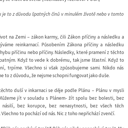
ak je to z důvodu špatných činů v minulém životě nebo v tomto
život na Zemi – zákon karmy, čili Zákon příčiny a následku a
ýváme reinkarnací. Působením Zákona příčiny a následku
hybu příčinu nebo příčiny. Následky, které pramení z těchto
špatným. Když to vede k dobrému, tak jsme šťastní. Když to
ní, trpíme. Všechno si však způsobujeme sami. Nikdo nás
me to z důvodu, že nejsme schopni fungovat jako duše.
ěchto duší v inkarnaci se děje podle Plánu – Plánu v mysli
ůžeme jít v souladu s Plánem- žít spolu bez bolesti, bez
a násilí, bez korupce, bez nenasytnosti, bez všech těch
 Všechno to pochází od nás. Nic z toho nepřichází zvenčí.