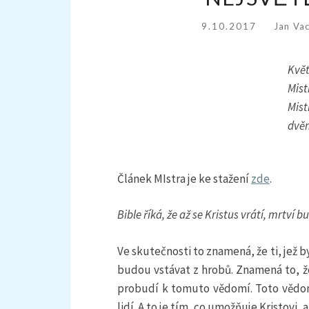
9.10.2017
Jan Va
Kvě
Mist
Mist
dvěm
Článek MIstra je ke stažení
zde
.
Bible říká, že až se Kristus vrátí, mrtví
Ve skutečnosti to znamená, že ti, jež 
budou vstávat z hrobů. Znamená to, že 
probudí k tomuto vědomí. Toto vědom
lidí. A to je tím, co umožňuje Kristovi,