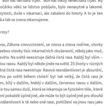
: “Bůh nás nechává trpět.“ Bůh nás nikdy nenechává trpět. My
očátku věků se lidstvo pobíjelo, bylo nenasytné a lakomé.
tosti, duše v inkarnaci, ale zabaleni do hmoty. A to je ten
á a tak se znova inkarnujeme.
 rasy?
ona, Zákona znovuzrození, se znova a znova rodíme, stovky
a sebou stovky tisíc inkarnačních zkušeností, někdy jako muž,
světa. Na světě neexistuje žádná čistá rasa. Každý byl vším –
 rasou. Každý byl někde jinde na světě. Žil životy v různých
dná čistá rasa neexistuje. Rasová nesnášenlivost je absurdní,
tva po světě během století byl tak velký, že čistá rasa je
, bílý v dalším, hnědý v dalším, červenou rasou v dalším,
te tou samou duší, která se inkarnuje ve fyzickém těle, které
ní pokaždé úplně jiné, ale může to být úplně jiné pro dlouhá
ášenlivosti k té nebo oné rase, pohlížení na jinou rasu jako