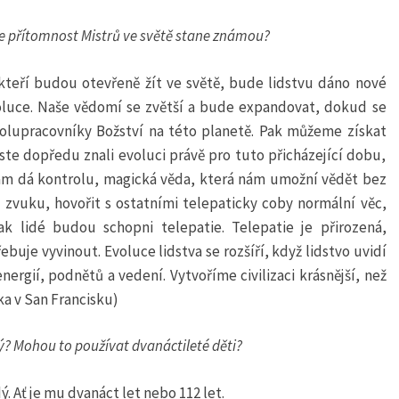
se přítomnost Mistrů ve světě stane známou?
kteří budou otevřeně žít ve světě, bude lidstvu dáno nové
oluce. Naše vědomí se zvětší a bude expandovat, dokud se
olupracovníky Božství na této planetě. Pak můžeme získat
ste dopředu znali evoluci právě pro tuto přicházející dobu,
nám dá kontrolu, magická věda, která nám umožní vědět bez
 zvuku, hovořit s ostatními telepaticky coby normální věc,
k lidé budou schopni telepatie. Telepatie je přirozená,
buje vyvinout. Evoluce lidstva se rozšíří, když lidstvo uvidí
rgií, podnětů a vedení. Vytvoříme civilizaci krásnější, než
ka v San Francisku)
ý? Mohou to používat dvanáctileté děti?
. Ať je mu dvanáct let nebo 112 let.