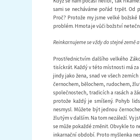
Když se nám počasí nelíbí, tak říkáme
sami se necháváme pořád trpět. Od p
Proč? Protože my jsme velké božské by
problém. Hmota je vůči božství netečn
Reinkarnujeme se vždy do stejné země a
Prostřednictvím dalšího velkého Zák
tisíckrát. Každý v této místnosti má z
jindy jako žena, snad ve všech zemích 
černochem, bělochem, rudochem, žlutou
společnostech, tradicích a rasách a žá
protože každý je smíšený. Pohyb lids
nesmysl. Můžete být jednou černochem
žlutým v dalším. Na tom nezáleží. Vy js
se může pokaždé změnit. Obvykle to ne
inkarnační období. Proto myšlenka nesn