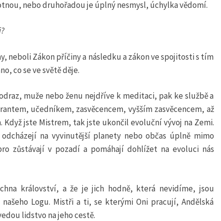
tnou, nebo druhořadou je úplný nesmysl, úchylka vědomí.
i?
, neboli Zákon příčiny a následku a zákon ve spojitosti s tím
o, co se ve světě děje.
j odraz, muže nebo ženu nejdříve k meditaci, pak ke službě a
spirantem, učedníkem, zasvěcencem, vyšším zasvěcencem, až
 Když jste Mistrem, tak jste ukončil evoluční vývoj na Zemi.
odcházejí na vyvinutější planety nebo občas úplně mimo
bro zůstávají v pozadí a pomáhají dohlížet na evoluci nás
chna království, a že je jich hodně, která nevidíme, jsou
ašeho Logu. Mistři a ti, se kterými Oni pracují, Andělská
edou lidstvo na jeho cestě.