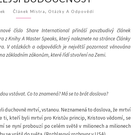
cek
Článek Mistra
,
Otázky A Odpovědi
tnové číslo Share International přináší povzbudivý článek
ra z Knihy A Master Speaks, který naleznete na stránce Články
ra. V otázkách a odpovědích je největší pozornost věnována
a základním zákonům, které řídí stvoření na Zemi.
 budou vstávat. Co to znamená? Má se to brát doslova?
byli duchovně mrtví, vstanou. Neznamená to doslova, že mrtví
ti, kteří byli mrtví pro Kristův princip, Kristovo vědomí, se
í se nyní probouzí po celém světě v milionech a milionech
 aby se vrátil do světa. (Rozhlasový rozhovor v USA)