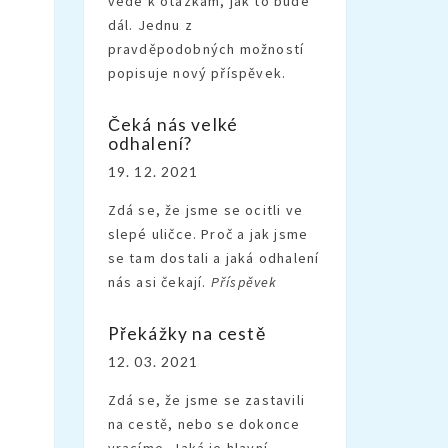
vede k otázkám, jak to bude
dál. Jednu z
pravděpodobných možností
popisuje nový příspěvek.
Čeká nás velké
odhalení?
19. 12. 2021
Zdá se, že jsme se ocitli ve
slepé uličce. Proč a jak jsme
se tam dostali a jaká odhalení
nás asi čekají.
Příspěvek
Překážky na cestě
12. 03. 2021
Zdá se, že jsme se zastavili
na cestě, nebo se dokonce
vracíme. Jaká je hlavní