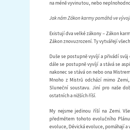
na méně vyvinutou, nebo neplnohodno
Jak nám Zákon karmy pomáhá ve vývoj
Existují dva velké zákony – Zákon karmy
Zákon znovuzrození. Ty vytvářejí všechn
Duše se postupně vyvíjí a přivádí svů
dále se postupně vyvíjí a stává se a
nakonec se stává on nebo ona Mistrem.
Mnoho z Mistrů odchází mimo Zemi, 
Sluneční soustavu. Jiní pro naše do
ostatních a nižších říší.
My nejsme jedinou říší na Zemi. Vše
předmětem tohoto evolučního Plánu n
evoluce, Dévická evoluce, pomáhají a v