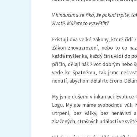
V hinduismu se říká, že pokud trpíte, t
životě. Můžete to vysvětlit?
Existují dva velké zákony, které řídí 
Zákon znovuzrození, nebo to co naz
každá myšlenka, každý čin uvádí do po
příčin, dělají náš život dobrým nebo 
vede ke špatnému, tak jsme nešťast
nenutí, abychom dělali to či ono. Dělá
My jsme dušemi v inkarnaci. Evoluce t
Logu. My ale máme svobodnou vůli. M
utrpení, bez války, bez nenávisti 
zkažených, strašných událostí ve světě.