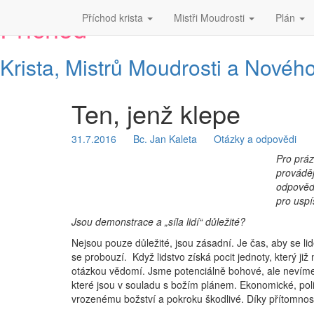
Příchod
Příchod krista
Mistři Moudrosti
Plán
Krista, Mistrů Moudrosti a Novéh
Ten, jenž klepe
Ten,
jenž
klepe
31.7.2016
Bc. Jan Kaleta
Otázky a odpovědi
Pro práz
prováděj
odpovědí
pro uspí
Jsou demonstrace a „síla lidí“ důležité?
Nejsou pouze důležité, jsou zásadní. Je čas, aby se li
se probouzí. Když lidstvo získá pocit jednoty, který ji
otázkou vědomí. Jsme potenciálně bohové, ale nevíme o
které jsou v souladu s božím plánem. Ekonomické, polit
vrozenému božství a pokroku škodlivé. Díky přítomnosti