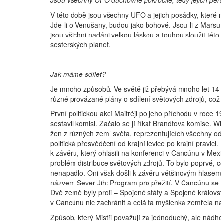
Jsou všechny UFO duchovně pokročilé, tedy jejich per
V této době jsou všechny UFO a jejich posádky, které m
Jde-li o Venušany, budou jako bohové. Jsou-li z Marsu
jsou všichni nadáni velkou láskou a touhou sloužit této 
sesterských planet.
Jak máme sdílet?
Je mnoho způsobů. Ve světě již přebývá mnoho let 14 Mi
různé provázané plány o sdílení světových zdrojů, což
První politickou akcí Maitréji po jeho příchodu v roc
sestavil komisi. Začalo se jí říkat Brandtova komise. 
žen z různých zemí světa, reprezentujících všechny od
politická přesvědčení od krajní levice po krajní pravici
k závěru, který ohlásili na konferenci v Cancúnu v Mexi
problém distribuce světových zdrojů. To bylo poprvé, c
nenapadlo. Oni však došli k závěru většinovým hlasem, 
názvem Sever-Jih: Program pro přežití. V Cancúnu se s
Dvě země byly proti – Spojené státy a Spojené královs
v Cancúnu nic zachránit a celá ta myšlenka zemřela n
Způsob, který Mistři považují za jednoduchý, ale nádh