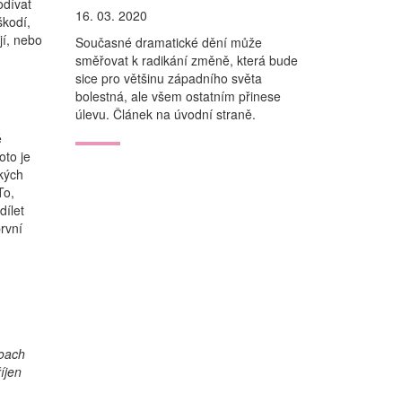
odívat
16. 03. 2020
škodí,
jí, nebo
Současné dramatické dění může
směřovat k radikání změně, která bude
sice pro většinu západního světa
bolestná, ale všem ostatním přinese
úlevu. Článek na úvodní straně.
é
oto je
ských
To,
dílet
rvní
roach
íjen