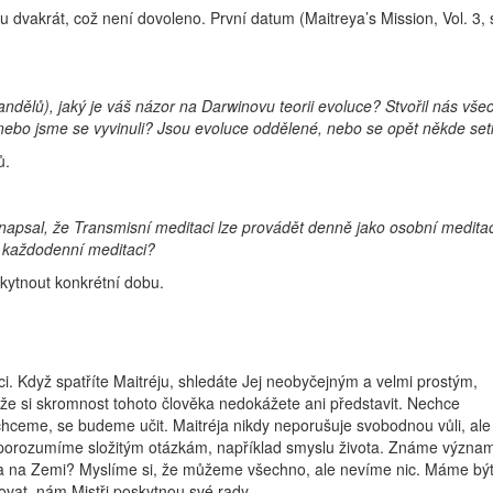
 dvakrát, což není dovoleno. První datum (Maitreya’s Mission, Vol. 3
(andělů), jaký je váš názor na Darwinovu teorii evoluce? Stvořil nás vše
 nebo jsme se vyvinuli? Jsou evoluce oddělené, nebo se opět někde set
ů.
napsal, že Transmisní meditaci lze provádět denně jako osobní meditac
o každodenní meditaci?
skytnout konkrétní dobu.
i. Když spatříte Maitréju, shledáte Jej neobyčejným a velmi prostým,
 že si skromnost tohoto člověka nedokážete ani představit. Nechce
 chceme, se budeme učit. Maitréja nikdy neporušuje svobodnou vůli, ale
 porozumíme složitým otázkám, například smyslu života. Známe význa
ota na Zemi? Myslíme si, že můžeme všechno, ale nevíme nic. Máme být
ovat, nám Mistři poskytnou své rady.