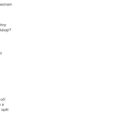
, seznam
chny
kávají?
i.
 učí
m a
 opět