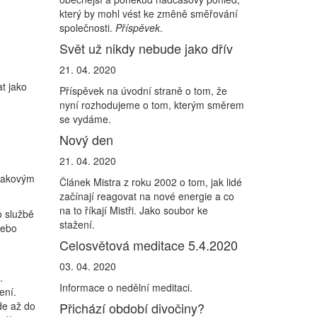
který by mohl vést ke změně směřování
společnosti.
Příspěvek
.
Svět už nikdy nebude jako dřív
21. 04. 2020
at jako
Příspěvek na úvodní straně o tom, že
nyní rozhodujeme o tom, kterým směrem
se vydáme.
Nový den
21. 04. 2020
s takovým
Článek Mistra z roku 2002 o tom, jak lidé
začínají reagovat na nové energie a co
na to říkají Mistři. Jako soubor ke
o službě
stažení.
Nebo
Celosvětová meditace 5.4.2020
03. 04. 2020
.
Informace o nedělní meditaci.
ení.
de až do
Přichází období divočiny?