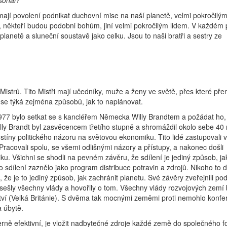
sonál?
ají povolení podnikat duchovní mise na naší planetě, velmi pokročilými
, někteří budou podobni bohům, jiní velmi pokročilým lidem. V každém
planetě a sluneční soustavě jako celku. Jsou to naši bratři a sestry ze
strů. Tito Mistři mají učedníky, muže a ženy ve světě, přes které přen
 se týká zejména způsobů, jak to naplánovat.
e 1977 bylo setkat se s kancléřem Německa Willy Brandtem a požádat ho,
Willy Brandt byl zasvěcencem třetího stupně a shromáždil okolo sebe 4
stíny politického názoru na světovou ekonomiku. Tito lidé zastupovali
. Pracovali spolu, se všemi odlišnými názory a přístupy, a nakonec došli
ku. Všichni se shodli na pevném závěru, že sdílení je jediný způsob, jak
o sdílení zaznělo jako program distribuce potravin a zdrojů. Nikoho to d
že je to jediný způsob, jak zachránit planetu. Své závěry zveřejnili po
ešly všechny vlády a hovořily o tom. Všechny vlády rozvojových zemí b
tví (Velká Británie). S dvěma tak mocnými zeměmi proti nemohlo konfe
a úbytě.
erně efektivní, je vložit nadbytečné zdroje každé země do společného f