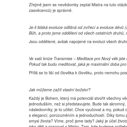
Zřejmě jsem se nevědomky zeptal Mistra na tuto otázku
zasvěcenců) je správně.
Je-li lidská evoluce odlišná od zvířecí a evoluce dévů 
Bůh, a proto jsme odděleni od všech ostatních druhů,
Jsou oddělené, avšak napojené na evoluci všech druh
Ve vaší knize Transmise – Meditace pro Nový věk jste 
Pokud tak budu meditovat, jaká je maximální doba pr
Příliš se to liší od člověka k člověku, proto nemohu po
Jak můžeme zažít vlastní božství?
Každý je Bohem, který má potenciál stvořit všechny věc
jednodušším, než si představujete. Bude tak skromný,
následovníky, je to učitel. Chce vyučovat a my, pokud
s elegancí, porozuměním a jednoduchostí. Díky tomu
smysl života? Víme, proč jsme tady? Jaký je účel živ
jako děti a pracovat s Mistry. Tam, kde budeme potřeb