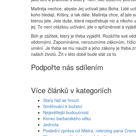
Maitréja nechce, abyste Jej uctívali jako Boha. Lidé u
koho hledají, Krišny, a tak dále. Maitréja chce, ať js
kterou jste. Jste duše, která nepotřebuje nic a nikoho
jej. To není otázkou uctívání, jde o spřízněnost a vyjád
Bůh je zážitek, který je třeba vyjádřit. Rozšíříte sv
vědomými. Zapomínáme, nerozumíme zákonům, řídícím naš
umění. Je třeba se mu naučit a jeho zákony je třeba zn
našich životů. Žít v této době bude stát za to.
Podpořte nás sdílením
Více článků v kategoriích
Starý řád se hroutí
Směřování k božství
Nejsvětlejší budoucnost
Konec barbarského věku
Jednota
Poslední zpráva od Mistra, nekrolog pana Crem