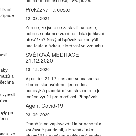
odhalení nás asi čekají.
Příspěvek
Překážky na cestě
 lidmi.
 případě
12. 03. 2021
Zdá se, že jsme se zastavili na cestě,
nebo se dokonce vracíme. Jaká je hlavní
překážka? Nový příspěvek se zamýšlí
nad touto otázkou, která visí ve vzduchu.
SVĚTOVÁ MEDITACE
esli
21.12.2020
18. 12. 2020
 aby
0 mužů a
V pondělí 21.12. nastane současně se
 všechna
zimním slunovratem i jedna dost
neobvyklá planetární konstelace a tu je
 vyřešit
možno využít pro meditaci. Příspěvek.
říve
Agent Covid-19
d
yly pro.
23. 09. 2020
renci
Denně jsme zaplavování informacemi o
současné pandemii, ale schází nám
ondu, ze
obecnější a poněkud nadčasový pohled,