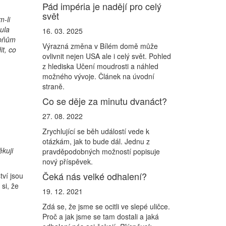
Pád impéria je nadějí pro celý
svět
m-li
ula
16. 03. 2025
upňům
Výrazná změna v Bílém domě může
t, co
ovlivnit nejen USA ale i celý svět. Pohled
z hlediska Učení moudrosti a náhled
možného vývoje. Článek na úvodní
straně.
Co se děje za minutu dvanáct?
27. 08. 2022
Zrychlující se běh událostí vede k
otázkám, jak to bude dál. Jednu z
ěkuji
pravděpodobných možností popisuje
nový příspěvek.
Čeká nás velké odhalení?
tví jsou
si, že
19. 12. 2021
Zdá se, že jsme se ocitli ve slepé uličce.
Proč a jak jsme se tam dostali a jaká