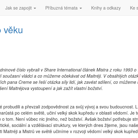
Jak se zapojit
Příbuzná témata
Knihy a odkazy
Ke 
o věku
dninové číslo vybrali v Share International článek Mistra z roku 1993 o
í současní vládci a co můžeme očekávat od Maitréji. V obsáhlých otáz
ch pana Creme se řeší otázka síly lidí, jak zavést sdílení, co můžeme 
šení Maitréjova vystoupení a jak zažít vlastní božství.
dé probudili a převzali zodpovědnost za svůj vývoj a svou budoucnost. L
ž narůstá po celém světě, učiní velký skok kupředu v oblasti vědomí. Je t
 tom. Není vůbec nic jiného, než božství. Avšak božství potřebuje str
ické, sociální a vzdělávací struktury, ve kterých dnes žijeme, jsou na
 Maitréji a Mistrů ve světě učiníme v rozvoji vědomí velký skok kupřed