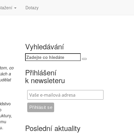
stažení
Dotazy
Vyhledávání
Search
Search
for:
 tom, co
Přihlášení
kách a
k newsleteru
udělat
idstvo
o
uktury,
šemu
Poslední aktuality
u.