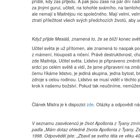
příště, kdy zas přijedu. A pak jsou zase na pár dní n
za jinými gurui, učiteli, na tohohle svámího, na tamtoh
ale nemají s Maitréjou nic společného. Mají velmi, velmi
ztratí příležitost všech svých předchozích životů, aby 
Když přijde Mesiáš, znamená to, že se blíží konec svě
Učitel světa je už přítomen, ale znamená to naopak poč
z mámení, hlouposti a ničení. Právě destruktivnost, ch
zde Maitréja, Učitel světa. Lidstvo je připraveno změnit
srdcí po celém světě a vidí, že jsme připraveni na změ
čemu říkáme lidstvo, je jediná skupina, jedna bytost, b
zdroje s celou rodinou. Lidstvo se musí vidět v těchto 
krok k našemu božství. Pokud tak neučiníme, nemůžem
Článek Mistra je k dispozici
zde
. Otázky a odpovědi nás
V seznamu zasvěcenců je život Apollonia z Tyany zmíně
padla „Mám dotaz ohledně života Apollonia z Tyany. Zem
1998. Odpověděl jste: „Zbavil se svého těla ve věku 40