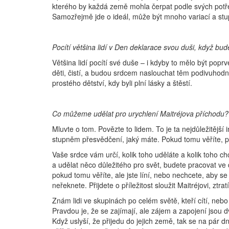
kterého by každá země mohla čerpat podle svých potřeb
Samozřejmě jde o ideál, může být mnoho variací a stu
Pocítí většina lidí v Den deklarace svou duši, když bud
Většina lidí pocítí své duše – i kdyby to mělo být poprv
děti, čistí, a budou srdcem naslouchat těm podivuhodný
prostého dětství, kdy byli plní lásky a štěstí.
Co můžeme udělat pro urychlení Maitréjova příchodu?
Mluvte o tom. Povězte to lidem. To je ta nejdůležitější 
stupněm přesvědčení, jaký máte. Pokud tomu věříte, pa
Vaše srdce vám určí, kolik toho uděláte a kolik toho ch
a udělat něco důležitého pro svět, budete pracovat ve d
pokud tomu věříte, ale jste líní, nebo nechcete, aby se v
neřeknete. Přijdete o příležitost sloužit Maitréjovi, ztratí
Znám lidi ve skupinách po celém světě, kteří cítí, nebo 
Pravdou je, že se zajímají, ale zájem a zapojení jsou d
Když uslyší, že přijedu do jejich země, tak se na pár 