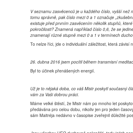
V seznamu zasvěcenců je u každého číslo, vyšší než n
tomu správně, pak číslo mezi 0 a 1 označuje „zkušeb
existuje před prvním zasvěcením několik stupňů, které
pokročilosti? Znamená například číslo 0,6, že se jedi
znamenají různé stupně mezi 0 a 1 v termínech duch
To nelze říci, jde o individuální záležitost, která závis
26. dubna 2016 jsem pocítil během transmisní meditace
Byl to účinek přenášených energií.
Už je to nějaká doba, co váš Mistr poskytl současný čl
vám za Vaši dobrou práci.
Máme velké štěstí, že Mistr nám po mnoho let poskytova
předávána pro celou dobu, nikoliv jen pro jeden časov
sám Maitréja nedávno v časopise zveřejnil důležité pos