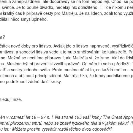
adšení a zaneprázdnění, ale doopravdy se na tom nepodílejí. Chodí se p
o světce. Je to pouhé divadlo, nedělají nic důležitého. Ti lidé nikomu ne
 krátký čas k přípravě cesty pro Maitréju. Je na lidech, zdali toho využi
udělali něco smysluplného.
ta?
átek nové doby pro lidstvo. Avšak jde o lidstvo napravené, vystřízlivěl
amtivost a sobectví lidstva vede k tomuto směřováním ke katastrofě. Pr
 se. Možná se necítíme připraveni, ale Maitréja ví, že jsme. Vidí do lid
nu. Musíme být připraveni si zvolit správně. On nám tu volbu předloží. 
ratři a sestry jednoho světa. Proto musíme dělat to, co každá rodina – s
pojmech a přijmout princip sdílení. Maitréja říká, že tehdy podnikneme p
e podniknout žádné další kroky.
ledují níže.
n v rozmezí let 16 – 97 n. l. Na straně 195 vaší knihy The Great App
řel přirozenou smrtí, nebo se zbavil fyzického těla a v jakém věku? (ř
0 let.“ Můžete prosím vysvětlit rozdíl těchto dvou odpovědí?