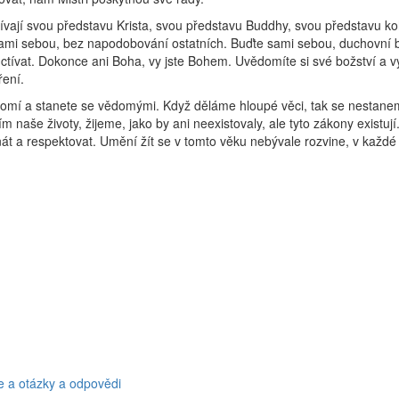
ctívají svou představu Krista, svou představu Buddhy, svou představu ko
te sami sebou, bez napodobování ostatních. Buďte sami sebou, duchovní b
 uctívat. Dokonce ani Boha, vy jste Bohem. Uvědomíte si své božství a vy
ření.
é vědomí a stanete se vědomými. Když děláme hloupé věci, tak se nestan
e životy, žijeme, jako by ani neexistovaly, ale tyto zákony existují. 
át a respektovat. Umění žít se v tomto věku nebývale rozvine, v každé 
e a otázky a odpovědi