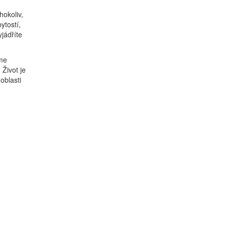
hokoliv,
ytostí,
jádříte
eme
Život je
oblasti