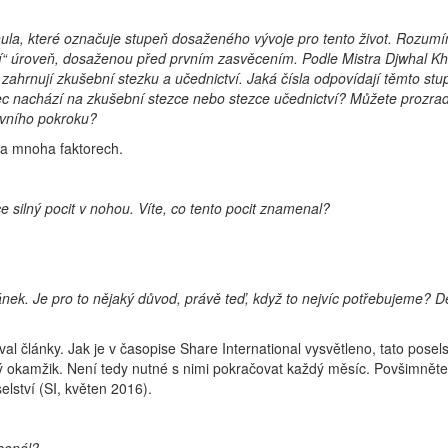
ula, které označuje stupeň dosaženého vývoje pro tento život. Rozumí
ní“ úroveň, dosaženou před prvním zasvěcením. Podle Mistra Djwhal Kh
 zahrnují zkušební stezku a učednictví. Jaká čísla odpovídají těmto st
nec nachází na zkušební stezce nebo stezce učednictví? Můžete prozradi
ovního pokroku?
í na mnoha faktorech.
 silný pocit v nohou. Víte, co tento pocit znamenal?
ánek. Je pro to nějaký důvod, právě teď, když to nejvíc potřebujeme? D
l články. Jak je v časopise Share International vysvětleno, tato posels
ý okamžik. Není tedy nutné s nimi pokračovat každý měsíc. Povšimněte 
elství (SI, květen 2016).