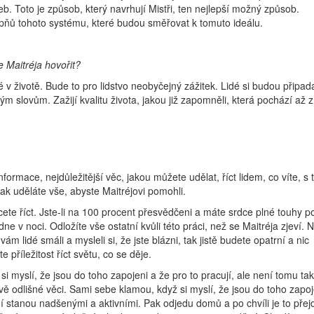
. Toto je způsob, který navrhují Mistři, ten nejlepší možný způsob.
pňů tohoto systému, které budou směřovat k tomuto ideálu.
e Maitréja hovořit?
é v životě. Bude to pro lidstvo neobyčejný zážitek. Lidé si budou připad
m slovům. Zažijí kvalitu života, jakou již zapomněli, která pochází až z
informace, nejdůležitější věc, jakou můžete udělat, říct lidem, co víte, 
k uděláte vše, abyste Maitréjovi pomohli.
cete říct. Jste-li na 100 procent přesvědčeni a máte srdce plné touhy p
ne v noci. Odložíte vše ostatní kvůli této práci, než se Maitréja zjeví. 
ám lidé smáli a mysleli si, že jste blázni, tak jistě budete opatrní a nic
te příležitost říct světu, co se děje.
si myslí, že jsou do toho zapojeni a že pro to pracují, ale není tomu tak
vě odlišné věci. Sami sebe klamou, když si myslí, že jsou do toho zapoj
dní stanou nadšenými a aktivními. Pak odjedu domů a po chvíli je to přej