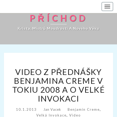
Toggl
navig
PŘÍCHOD
Krista, Mistrů Moudrosti A Nového Věku
VIDEO
VIDEO Z PŘEDNÁŠKY
Z
PŘEDNÁŠKY
BENJAMINA CREME V
BENJAMINA
TOKIU 2008 A O VELKÉ
CREME
V
INVOKACI
TOKIU
2008
10.1.2013
Jan Vacek
Benjamin Creme
,
A
Velká Invokace
,
Video
O