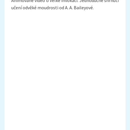
Animované video o Velké invokaci. Jednoduché shrnutí
učení odvěké moudrosti od A. A. Baileyové.